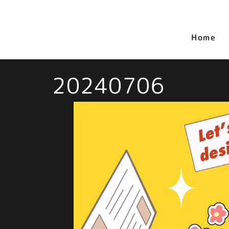
Home
20240706